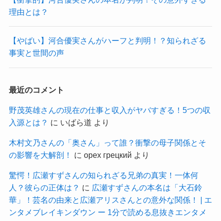
理由とは？
【やばい】河合優実さんがハーフと判明！？知られざる
事実と世間の声
最近のコメント
野茂英雄さんの現在の仕事と収入がヤバすぎる！5つの収
入源とは？
に
いばら道
より
木村文乃さんの「奥さん」って誰？衝撃の母子関係とそ
の影響を大解剖！
に
орех грецкий
より
驚愕！広瀬すずさんの知られざる兄弟の真実！一体何
人？彼らの正体は？
に
広瀬すずさんの本名は「大石鈴
華」！芸名の由来と広瀬アリスさんとの意外な関係！ | エ
ンタメブレイキンダウン ー 1分で読める息抜きエンタメ