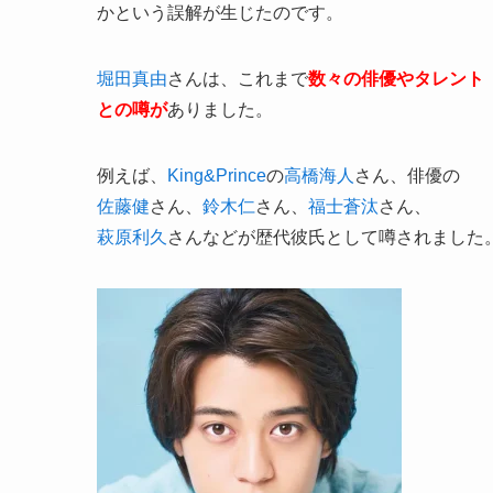
かという誤解が生じたのです。
堀田真由
さんは、これまで
数々の俳優やタレント
との噂が
ありました。
例えば、
King&Prince
の
高橋海人
さん、俳優の
佐藤健
さん、
鈴木仁
さん、
福士蒼汰
さん、
萩原利久
さんなどが歴代彼氏として噂されました