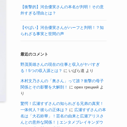
【衝撃的】河合優実さんの本名が判明！その意
外すぎる理由とは？
【やばい】河合優実さんがハーフと判明！？知
られざる事実と世間の声
最近のコメント
野茂英雄さんの現在の仕事と収入がヤバすぎ
る！5つの収入源とは？
に
いばら道
より
木村文乃さんの「奥さん」って誰？衝撃の母子
関係とその影響を大解剖！
に
орех грецкий
よ
り
驚愕！広瀬すずさんの知られざる兄弟の真実！
一体何人？彼らの正体は？
に
広瀬すずさんの本
名は「大石鈴華」！芸名の由来と広瀬アリスさ
んとの意外な関係！ | エンタメブレイキンダウ