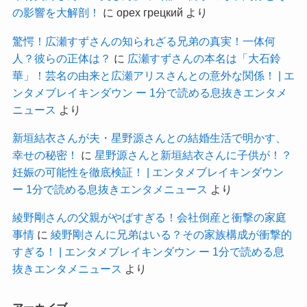
の影響を大解剖！
に
орех грецкий
より
驚愕！広瀬すずさんの知られざる兄弟の真実！一体何
人？彼らの正体は？
に
広瀬すずさんの本名は「大石鈴
華」！芸名の由来と広瀬アリスさんとの意外な関係！ | エ
ンタメブレイキンダウン ー 1分で読める息抜きエンタメ
ニュース
より
新垣結衣さんが夫・星野源さんとの結婚生活で明かす、
幸せの秘密！
に
星野源さんと新垣結衣さんに子供が！？
妊娠の可能性を徹底検証！ | エンタメブレイキンダウン
ー 1分で読める息抜きエンタメニュース
より
綾野剛さんの父親がやばすぎる！会社倒産と衝撃の家庭
事情
に
綾野剛さんに兄弟はいる？その家族構成が衝撃的
すぎる！ | エンタメブレイキンダウン ー 1分で読める息
抜きエンタメニュース
より