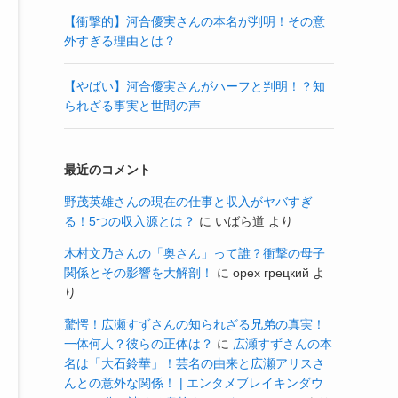
【衝撃的】河合優実さんの本名が判明！その意
外すぎる理由とは？
【やばい】河合優実さんがハーフと判明！？知
られざる事実と世間の声
最近のコメント
野茂英雄さんの現在の仕事と収入がヤバすぎ
る！5つの収入源とは？
に
いばら道
より
木村文乃さんの「奥さん」って誰？衝撃の母子
関係とその影響を大解剖！
に
орех грецкий
よ
り
驚愕！広瀬すずさんの知られざる兄弟の真実！
一体何人？彼らの正体は？
に
広瀬すずさんの本
名は「大石鈴華」！芸名の由来と広瀬アリスさ
んとの意外な関係！ | エンタメブレイキンダウ